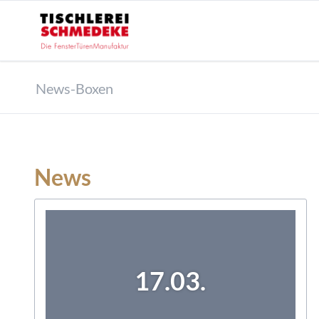
News-Boxen
News
17.03.